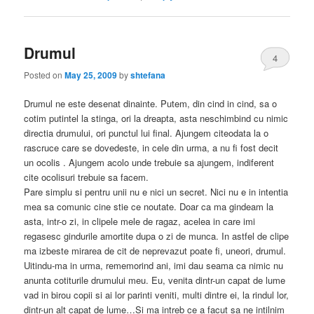
Drumul
4
Posted on
May 25, 2009
by
shtefana
Drumul ne este desenat dinainte. Putem, din cind in cind, sa o
cotim putintel la stinga, ori la dreapta, asta neschimbind cu nimic
directia drumului, ori punctul lui final. Ajungem citeodata la o
rascruce care se dovedeste, in cele din urma, a nu fi fost decit
un ocolis . Ajungem acolo unde trebuie sa ajungem, indiferent
cite ocolisuri trebuie sa facem.
Pare simplu si pentru unii nu e nici un secret. Nici nu e in intentia
mea sa comunic cine stie ce noutate. Doar ca ma gindeam la
asta, intr-o zi, in clipele mele de ragaz, acelea in care imi
regasesc gindurile amortite dupa o zi de munca. In astfel de clipe
ma izbeste mirarea de cit de neprevazut poate fi, uneori, drumul.
Uitindu-ma in urma, rememorind ani, imi dau seama ca nimic nu
anunta cotiturile drumului meu. Eu, venita dintr-un capat de lume
vad in birou copii si ai lor parinti veniti, multi dintre ei, la rindul lor,
dintr-un alt capat de lume…Si ma intreb ce a facut sa ne intilnim