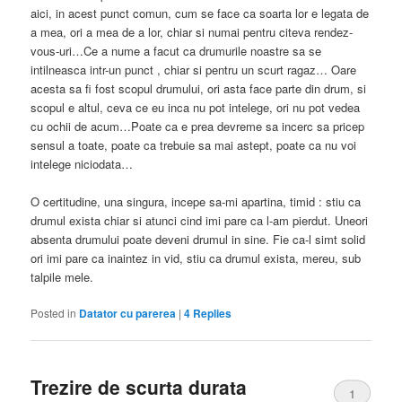
aici, in acest punct comun, cum se face ca soarta lor e legata de
a mea, ori a mea de a lor, chiar si numai pentru citeva rendez-
vous-uri…Ce a nume a facut ca drumurile noastre sa se
intilneasca intr-un punct , chiar si pentru un scurt ragaz… Oare
acesta sa fi fost scopul drumului, ori asta face parte din drum, si
scopul e altul, ceva ce eu inca nu pot intelege, ori nu pot vedea
cu ochii de acum…Poate ca e prea devreme sa incerc sa pricep
sensul a toate, poate ca trebuie sa mai astept, poate ca nu voi
intelege niciodata…
O certitudine, una singura, incepe sa-mi apartina, timid : stiu ca
drumul exista chiar si atunci cind imi pare ca l-am pierdut. Uneori
absenta drumului poate deveni drumul in sine. Fie ca-l simt solid
ori imi pare ca inaintez in vid, stiu ca drumul exista, mereu, sub
talpile mele.
Posted in
Datator cu parerea
|
4
Replies
Trezire de scurta durata
1