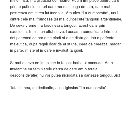
mine, insa, ma plictisea de moarte. Acum imi place pentru ca e
printre putinele lucruri care ma mai leaga de tata, care mai
pastreaza amintirea lui inca vie. Am ales "La cumparsita", unul
dintre cele mai frumoase (si mai cunoscute)tangouri argentiniene.
De ceva vreme ma fascineaza tangoul, acest dans prin
excelenta. In nici un altul nu vezi aceasta comunicare intre cei
doi parteneri ce par a se cladi si a se distruge, intr-o perfecta
maieutica, dupa reguli doar de ei stiute, ceea ce creeaza, macar
in parte, misterul in care e invaluit tangoul.
Si mai e ceva ce imi place in tango: barbatul conduce. Asta
inseamna ca feministele (fatza de care am o totala
desconsideratie) nu vor putea niciodata sa danseze tangoul.Sic!
Tatalui meu, cu dedicatie, Julio Iglesias "La cumparsita".