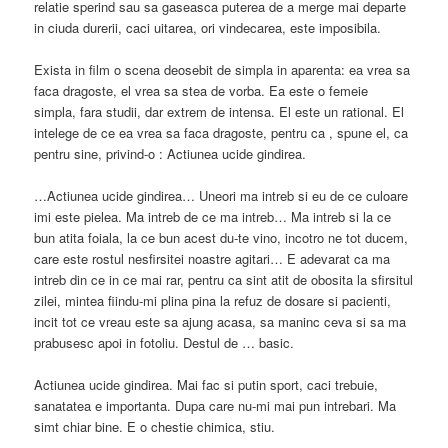
relatie sperind sau sa gaseasca puterea de a merge mai departe
in ciuda durerii, caci uitarea, ori vindecarea, este imposibila.
Exista in film o scena deosebit de simpla in aparenta: ea vrea sa
faca dragoste, el vrea sa stea de vorba. Ea este o femeie
simpla, fara studii, dar extrem de intensa. El este un rational. El
intelege de ce ea vrea sa faca dragoste, pentru ca , spune el, ca
pentru sine, privind-o : Actiunea ucide gindirea.
…Actiunea ucide gindirea… Uneori ma intreb si eu de ce culoare
imi este pielea. Ma intreb de ce ma intreb… Ma intreb si la ce
bun atita foiala, la ce bun acest du-te vino, incotro ne tot ducem,
care este rostul nesfirsitei noastre agitari… E adevarat ca ma
intreb din ce in ce mai rar, pentru ca sint atit de obosita la sfirsitul
zilei, mintea fiindu-mi plina pina la refuz de dosare si pacienti,
incit tot ce vreau este sa ajung acasa, sa maninc ceva si sa ma
prabusesc apoi in fotoliu. Destul de … basic.
Actiunea ucide gindirea. Mai fac si putin sport, caci trebuie,
sanatatea e importanta. Dupa care nu-mi mai pun intrebari. Ma
simt chiar bine. E o chestie chimica, stiu.