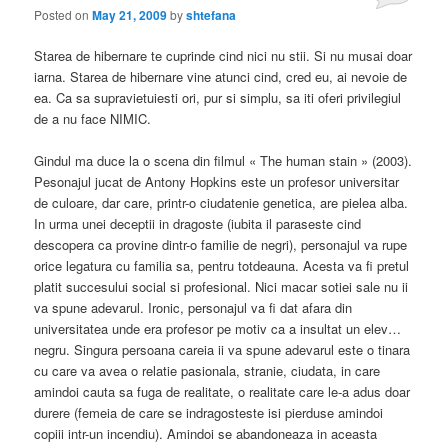
Posted on
May 21, 2009
by
shtefana
Starea de hibernare te cuprinde cind nici nu stii. Si nu musai doar
iarna. Starea de hibernare vine atunci cind, cred eu, ai nevoie de
ea. Ca sa supravietuiesti ori, pur si simplu, sa iti oferi privilegiul
de a nu face NIMIC.
Gindul ma duce la o scena din filmul « The human stain » (2003).
Pesonajul jucat de Antony Hopkins este un profesor universitar
de culoare, dar care, printr-o ciudatenie genetica, are pielea alba.
In urma unei deceptii in dragoste (iubita il paraseste cind
descopera ca provine dintr-o familie de negri), personajul va rupe
orice legatura cu familia sa, pentru totdeauna. Acesta va fi pretul
platit succesului social si profesional. Nici macar sotiei sale nu ii
va spune adevarul. Ironic, personajul va fi dat afara din
universitatea unde era profesor pe motiv ca a insultat un elev…
negru. Singura persoana careia ii va spune adevarul este o tinara
cu care va avea o relatie pasionala, stranie, ciudata, in care
amindoi cauta sa fuga de realitate, o realitate care le-a adus doar
durere (femeia de care se indragosteste isi pierduse amindoi
copiii intr-un incendiu). Amindoi se abandoneaza in aceasta