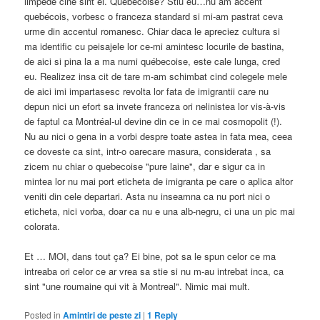
limpede cine sint ei. Québecoise? Stiu eu…nu am accent
quebécois, vorbesc o franceza standard si mi-am pastrat ceva
urme din accentul romanesc. Chiar daca le apreciez cultura si
ma identific cu peisajele lor ce-mi amintesc locurile de bastina,
de aici si pina la a ma numi québecoise, este cale lunga, cred
eu. Realizez insa cit de tare m-am schimbat cind colegele mele
de aici imi impartasesc revolta lor fata de imigrantii care nu
depun nici un efort sa invete franceza ori nelinistea lor vis-à-vis
de faptul ca Montréal-ul devine din ce in ce mai cosmopolit (!).
Nu au nici o gena in a vorbi despre toate astea in fata mea, ceea
ce doveste ca sint, intr-o oarecare masura, considerata , sa
zicem nu chiar o quebecoise "pure laine", dar e sigur ca in
mintea lor nu mai port eticheta de imigranta pe care o aplica altor
veniti din cele departari. Asta nu inseamna ca nu port nici o
eticheta, nici vorba, doar ca nu e una alb-negru, ci una un pic mai
colorata.
Et … MOI, dans tout ça? Ei bine, pot sa le spun celor ce ma
intreaba ori celor ce ar vrea sa stie si nu m-au intrebat inca, ca
sint "une roumaine qui vit à Montreal". Nimic mai mult.
Posted in
Amintiri de peste zi
|
1
Reply