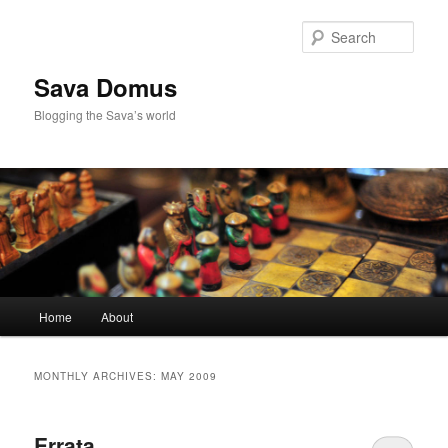
Skip
Skip
to
to
Sear
primary
secondary
content
content
Sava Domus
Blogging the Sava’s world
Main
Home
About
menu
MONTHLY ARCHIVES:
MAY 2009
Errata