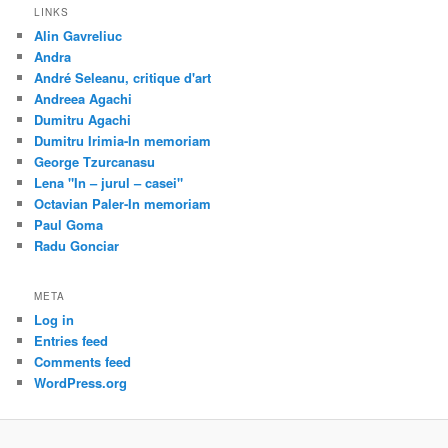
LINKS
Alin Gavreliuc
Andra
André Seleanu, critique d'art
Andreea Agachi
Dumitru Agachi
Dumitru Irimia-In memoriam
George Tzurcanasu
Lena "In – jurul – casei"
Octavian Paler-In memoriam
Paul Goma
Radu Gonciar
META
Log in
Entries feed
Comments feed
WordPress.org