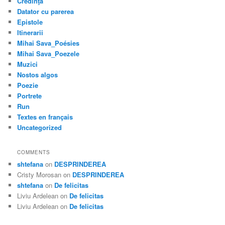
Credinţă
Datator cu parerea
Epistole
Itinerarii
Mihai Sava_Poésies
Mihai Sava_Poezele
Muzici
Nostos algos
Poezie
Portrete
Run
Textes en français
Uncategorized
COMMENTS
shtefana
on
DESPRINDEREA
Cristy Morosan
on
DESPRINDEREA
shtefana
on
De felicitas
Liviu Ardelean
on
De felicitas
Liviu Ardelean
on
De felicitas