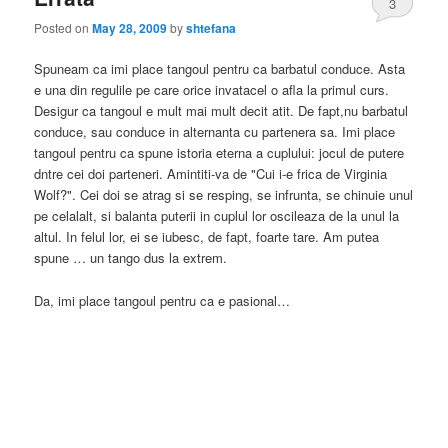
3
Posted on
May 28, 2009
by
shtefana
Spuneam ca imi place tangoul pentru ca barbatul conduce. Asta
e una din regulile pe care orice invatacel o afla la primul curs.
Desigur ca tangoul e mult mai mult decit atit. De fapt,nu barbatul
conduce, sau conduce in alternanta cu partenera sa. Imi place
tangoul pentru ca spune istoria eterna a cuplului: jocul de putere
dntre cei doi parteneri. Amintiti-va de "Cui i-e frica de Virginia
Wolf?". Cei doi se atrag si se resping, se infrunta, se chinuie unul
pe celalalt, si balanta puterii in cuplul lor oscileaza de la unul la
altul. In felul lor, ei se iubesc, de fapt, foarte tare. Am putea
spune … un tango dus la extrem.
Da, imi place tangoul pentru ca e pasional…