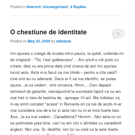
Posted in
Itinerarii
,
Uncategorized
|
4
Replies
O chestiune de identitate
1
Posted on
May 25, 2009
by
shtefana
Imi spunea o colega de scoala intr-o pauza, la spital, vorbindu-mi
de imigranti : "Toi, t’est québecoise"… Am privit-o cel putin cu
mirare, desi nu era prima data cind cineva de aici imi spunea
lucrul asta. Asta m-a facut sa ma intreb – pentru a cita oara?-
cine sint eu cu adevarat. Daca ar fi sa ma identific, as putea
spune…ia sa vedem : sint romanca. Hmm… Cam depasit
termenul de garantie, namaipunind la socoteala faptul ca nu am
mai fost in tara de bastina de…aproape 10 ani. Ma indoiesc ca
m-as simti complet "acasa" in Romania ori ca cei de acolo m-ar
mai considera una de-a lor si asta nici nu m-ar mira foarte tare.
Asa…Ia sa mai vedem…Canadienne? Hmmm…Nici asta nu mi
se potriveste prea bine, caci nu am nici o afinitate cu canadienii
englezi. Nici una. Si, dealtfel, nici lor nu cred ca le este foarte