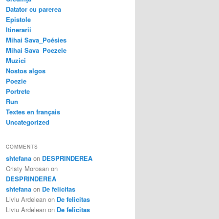
Datator cu parerea
Epistole
Itinerarii
Mihai Sava_Poésies
Mihai Sava_Poezele
Muzici
Nostos algos
Poezie
Portrete
Run
Textes en français
Uncategorized
COMMENTS
shtefana
on
DESPRINDEREA
Cristy Morosan
on
DESPRINDEREA
shtefana
on
De felicitas
Liviu Ardelean
on
De felicitas
Liviu Ardelean
on
De felicitas