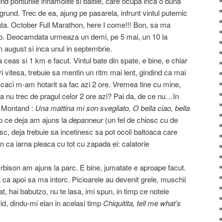
nd portiunile innamolite si baltile, care ocupa inca o buna
grund. Trec de ea, ajung pe pasarela, infrunt vintul puternic
tata. October Full Marathon, here I come!!! Bon, sa ma
lo. Deocamdata urmeaza un demi, pe 5 mai, un 10 la
 in august si inca unul in septembrie.
a ceas si 1 km e facut. Vintul bate din spate, e bine, e chiar
ri vitesa, trebuie sa mentin un ritm mai lent, gindind ca mai
aci m-am hotarit sa fac azi 2 ore. Vremea tine cu mine,
 sa nu trec de pragul celor 2 ore azi? Pai da, de ce nu…In
s Montand :
Una mattina mi son svegliato, O bella ciao, bella
p ce deja am ajuns la
depanneur
(un fel de chiosc cu de
c, deja trebuie sa incetinesc sa pot ocoli baltoaca care
mn ca iarna pleaca cu tot cu zapada ei: calatorie
bison am ajuns la parc. E bine, jumatate e aproape facut.
ca apoi sa ma intorc. Picioarele au devenit grele, muschii
t, hai babutzo, nu te lasa, imi spun, in timp ce notele
id, dindu-mi elan in acelasi timp
Chiquitita, tell me what’s