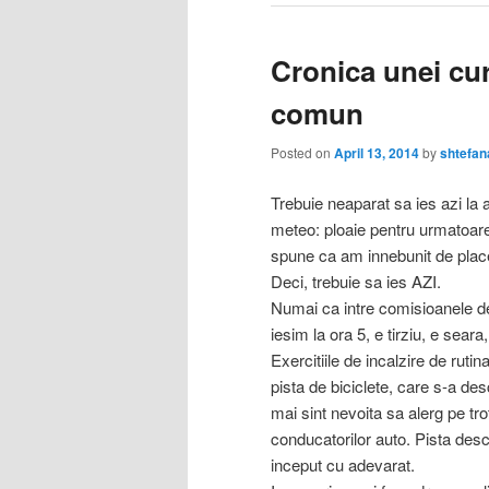
Cronica unei cur
comun
Posted on
April 13, 2014
by
shtefan
Trebuie neaparat sa ies azi la 
meteo: ploaie pentru urmatoarel
spune ca am innebunit de plac
Deci, trebuie sa ies AZI.
Numai ca intre comisioanele de
iesim la ora 5, e tirziu, e sear
Exercitiile de incalzire de rutin
pista de biciclete, care s-a d
mai sint nevoita sa alerg pe tr
conducatorilor auto. Pista des
inceput cu adevarat.