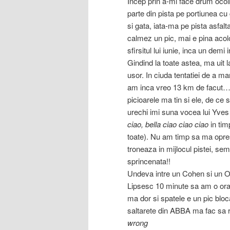
Incep prin a-mi face drum ocoli
parte din pista pe portiunea cu 
si gata, iata-ma pe pista asfal
calmez un pic, mai e pina aco
sfirsitul lui iunie, inca un demi
Gindind la toate astea, ma uit l
usor. In ciuda tentatiei de a ma
am inca vreo 13 km de facut…c
picioarele ma tin si ele, de ce
urechi imi suna vocea lui Yve
ciao, bella ciao ciao ciao
in tim
toate). Nu am timp sa ma opres
troneaza in mijlocul pistei, se
sprincenata!!
Undeva intre un Cohen si un Or
Lipsesc 10 minute sa am o ora 
ma dor si spatele e un pic bloca
saltarete din ABBA ma fac sa r
wrong