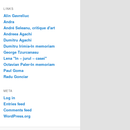
LINKS
Alin Gavreliuc
Andra
André Seleanu, critique d'art
Andreea Agachi
Dumitru Agachi
Dumitru Irimia-In memoriam
George Tzurcanasu
Lena "In – jurul – casei"
Octavian Paler-In memoriam
Paul Goma
Radu Gonciar
META
Log in
Entries feed
Comments feed
WordPress.org