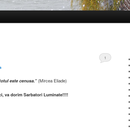
1
a
otul este cenusa.”
(Mircea Eliade)
ici, va dorim Sarbatori Luminate!!!!