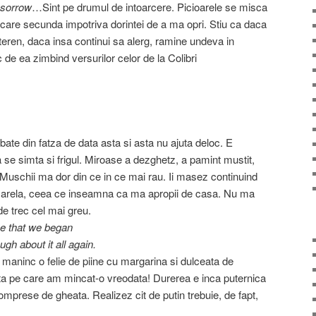
 sorrow
…Sint pe drumul de intoarcere. Picioarele se misca
 fiecare secunda impotriva dorintei de a ma opri. Stiu ca daca
teren, daca insa continui sa alerg, ramine undeva in
 de ea zimbind versurilor celor de la Colibri
ate din fatza de data asta si asta nu ajuta deloc. E
a se simta si frigul. Miroase a dezghetz, a pamint mustit,
Muschii ma dor din ce in ce mai rau. Ii masez continuind
asarela, ceea ce inseamna ca ma apropii de casa. Nu ma
de trec cel mai greu.
me that we began
gh about it all again.
 maninc o felie de piine cu margarina si dulceata de
ta pe care am mincat-o vreodata! Durerea e inca puternica
mprese de gheata. Realizez cit de putin trebuie, de fapt,