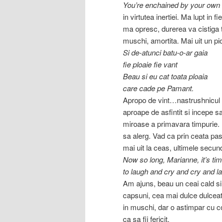
You’re enchained by your own
in virtutea inertiei. Ma lupt in
ma opresc, durerea va cistiga 
muschi, amortita. Mai uit un pic
Si de-atunci batu-o-ar gaia
fie ploaie fie vant
Beau si eu cat toata ploaia
care cade pe Pamant.
Apropo de vint…nastrushnicul b
aproape de asfintit si incepe s
miroase a primavara timpurie. 
sa alerg. Vad ca prin ceata p
mai uit la ceas, ultimele secun
Now so long, Marianne, it’s ti
to laugh and cry and cry and lau
Am ajuns, beau un ceai cald si
capsuni, cea mai dulce dulcea
in muschi, dar o astimpar cu co
ca sa fii fericit.