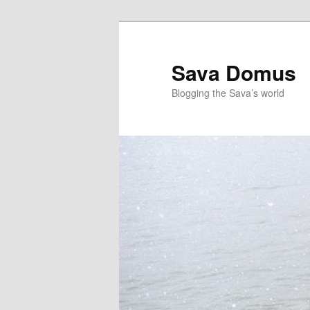
Skip
Skip
to
to
primary
secondary
Sava Domus
content
content
Blogging the Sava’s world