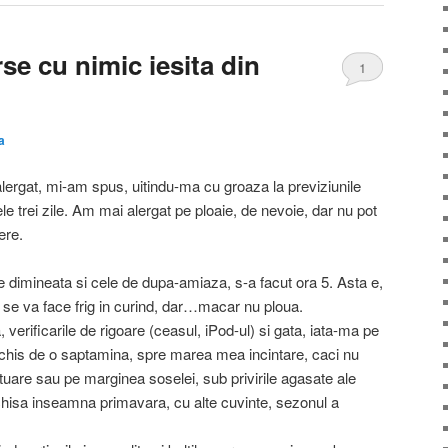
se cu nimic iesita din
1
a
alergat, mi-am spus, uitindu-ma cu groaza la previziunile
e trei zile. Am mai alergat pe ploaie, de nevoie, dar nu pot
ere.
 dimineata si cele de dupa-amiaza, s-a facut ora 5. Asta e,
a, se va face frig in curind, dar…macar nu ploua.
a, verificarile de rigoare (ceasul, iPod-ul) si gata, iata-ma pe
eschis de o saptamina, spre marea mea incintare, caci nu
otuare sau pe marginea soselei, sub privirile agasate ale
chisa inseamna primavara, cu alte cuvinte, sezonul a