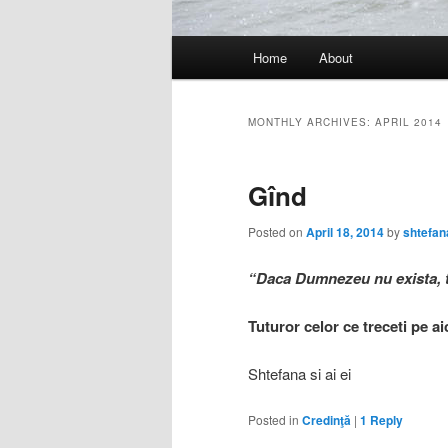
Main
Home
About
menu
MONTHLY ARCHIVES:
APRIL 2014
Gînd
Posted on
April 18, 2014
by
shtefan
“Daca Dumnezeu nu exista, t
Tuturor celor ce treceti pe a
Shtefana si ai ei
Posted in
Credinţă
|
1
Reply