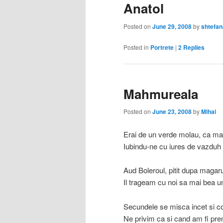
Anatol
Posted on
June 29, 2008
by
shtefan
Posted in
Portrete
|
2
Replies
Mahmureala
Posted on
June 23, 2008
by
Mihai
Erai de un verde molau, ca m
Iubindu-ne cu iures de vazduh
Aud Boleroul, pitit dupa magar
Il trageam cu noi sa mai bea u
Secundele se misca incet si c
Ne privim ca si cand am fi prem