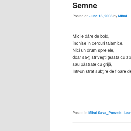
Semne
Posted on
June 18, 2008
by
Mihai
Micile dâre de bold,
închise in cercuri talamice.
Nici un drum spre ele,
doar sa-ţi striveşti ţeasta cu zb
sau păstrate cu grijă,
Intr-un strat subţire de floare de
Posted in
Mihai Sava_Poezele
|
Lea