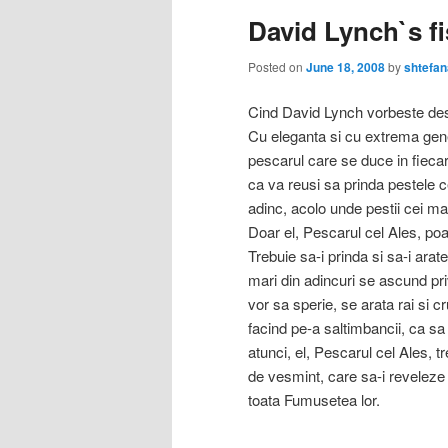
David Lynch`s f
Posted on
June 18, 2008
by
shtefan
Cind David Lynch vorbeste desp
Cu eleganta si cu extrema gener
pescarul care se duce in fieca
ca va reusi sa prinda pestele c
adinc, acolo unde pestii cei ma
Doar el, Pescarul cel Ales, poa
Trebuie sa-i prinda si sa-i arate
mari din adincuri se ascund priv
vor sa sperie, se arata rai si cru
facind pe-a saltimbancii, ca sa
atunci, el, Pescarul cel Ales, t
de vesmint, care sa-i reveleze 
toata Fumusetea lor.