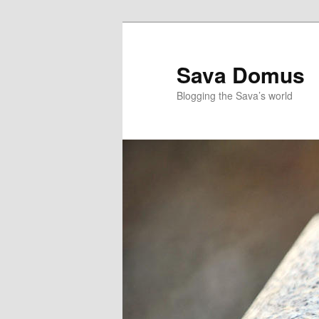
Skip
Skip
to
to
primary
secondary
Sava Domus
content
content
Blogging the Sava’s world