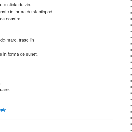
e-o sticla de vin.
oste in forma de stabilopod,
rea noastra.
-de-mare, trase lin
te in forma de sunet,
,
oare.
ply