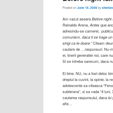
Posted on
June 18, 2008
by
shtefan
Am vazut aseara
Before night f
Reinaldo Arena,
Antes que an
adresindu-se camerei, publicul
comunism, daca ti se trage un pi
strigi ca te doare.”
Citeam deuna
cautare de …raspunsuri. Nu-mi 
ei, tinerii generatiei noi, ca
Si se intreba oarecum, daca nu
Ei bine, NU, nu a fost deloc bi
dreptul la cuvint, la opinie, la r
adolescente sa citeasca “Feno
subterana”, si sa vada “4 luni, 
cautarea raspunsului, daca isi
afle…