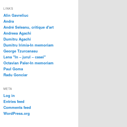
LINKS
Alin Gavreliuc
Andra
André Seleanu, critique d'art
Andreea Agachi
Dumitru Agachi
Dumitru Irimia-In memoriam
George Tzurcanasu
Lena "In – jurul – casei"
Octavian Paler-In memoriam
Paul Goma
Radu Gonciar
META
Log in
Entries feed
Comments feed
WordPress.org