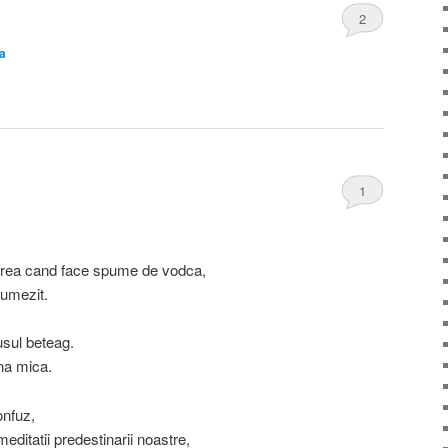
2
a
1
area cand face spume de vodca,
 umezit.
usul beteag.
na mica.
onfuz,
editatii predestinarii noastre,