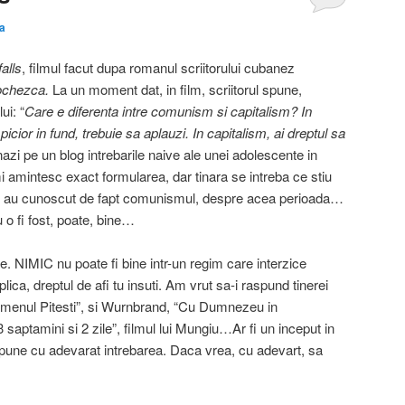
a
alls
, filmul facut dupa romanul scriitorului cubanez
ochezca.
La un moment dat, in film, scriitorul spune,
ui: “
Care e diferenta intre comunism si capitalism? In
cior in fund, trebuie sa aplauzi. In capitalism, ai dreptul sa
zi pe un blog intrebarile naive ale unei adolescente in
amintesc exact formularea, dar tinara se intreba ce stiu
re nu au cunoscut de fapt comunismul, despre acea perioada…
 o fi fost, poate, bine…
ne. NIMIC nu poate fi bine intr-un regim care interzice
eplica, dreptul de afi tu insuti. Am vrut sa-i raspund tinerei
menul Pitesti”, si Wurnbrand, “Cu Dumnezeu in
3 saptamini si 2 zile”, filmul lui Mungiu…Ar fi un inceput in
 pune cu adevarat intrebarea. Daca vrea, cu adevart, sa