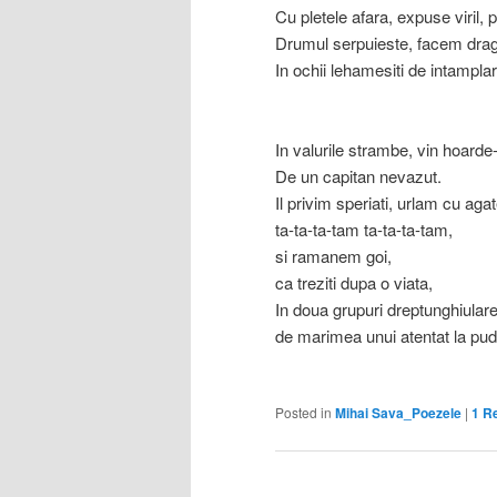
Cu pletele afara, expuse viril, p
Drumul serpuieste, facem drag
In ochii lehamesiti de intampla
In valurile strambe, vin hoarde
De un capitan nevazut.
Il privim speriati, urlam cu aga
ta-ta-ta-tam ta-ta-ta-tam,
si ramanem goi,
ca treziti dupa o viata,
In doua grupuri dreptunghiulare
de marimea unui atentat la pud
Posted in
Mihai Sava_Poezele
|
1
Re