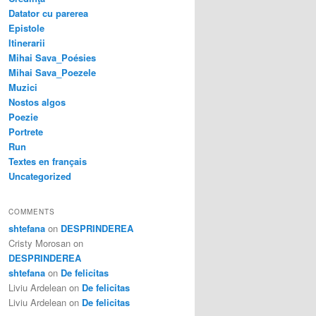
Datator cu parerea
Epistole
Itinerarii
Mihai Sava_Poésies
Mihai Sava_Poezele
Muzici
Nostos algos
Poezie
Portrete
Run
Textes en français
Uncategorized
COMMENTS
shtefana
on
DESPRINDEREA
Cristy Morosan
on
DESPRINDEREA
shtefana
on
De felicitas
Liviu Ardelean
on
De felicitas
Liviu Ardelean
on
De felicitas