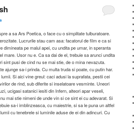
ish
a
re a sa Ars Poetica, o face cu o simplitate tulburatoare.
ozitate. Lucrurile stau cam asa: facatorul de film e ca si
re dimineata pe malul apei, cu undita pe umar, in speranta
el mare. Usor nu e. Ca sa dai de el, trebuie sa arunci undita
ri sint pusi de cind nu se mai stie, de o mina nevazuta.
te ajunge sa-i prinda. Cu multa truda si poate, cu putin har.
 lumii. Si aici vine greul: caci adusi la suprafata, pestii cei
irilor de rind, sub diferite si inselatoare vesminte. Uneori
zi, ucigasi satanici iesiti din Infern, alteori apar veseli,
 nu mai stie nimeni de unde vin si ce sint ei cu adevarat. Si
rebuie sa-i imblinzeasca, cu maiestrie, si sa le puna un altfel
lumii cu tenebrele si luminile aduse de ei din adincuri. Cu