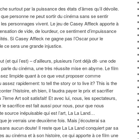
he surtout par la puissance des états d’âmes qu’il dévoile.
ue que personne ne peut sortir du cinéma sans se sentir
 les personnages vivent. Le jeu de Casey Affleck apporte à
e sensation de vide, de lourdeur, ce sentiment d’impuissance
alités. Si Casey Affleck ne gagne pas l’Oscar pour le
ale ce sera une grande injustice.
(et qui l’est) – d’ailleurs, plusieurs l’ont déjà dit- une ode
 parle du cinéma, une très réussite mise en abyme. Le film
assez limpide quant à ce que veut proposer comme
sez rapidement: to tell the story or to live it? This is the
nter l’histoire, eh bien, il faudra payer le prix et sacrifier
u 7ème Art soit satisfait! Et avec lui, nous, les spectateurs,
r le sacrifice est fait aussi pour nous, pour que nous
te source inépuisable qui est l’art, La La Land…
 que je verrais une deuxième fois. Mais j’écouterai sa
 sans aucun doute! Il reste que La La Land conquiert par sa
es au cinéma et à son histoire, ce qui apporte à ce film une