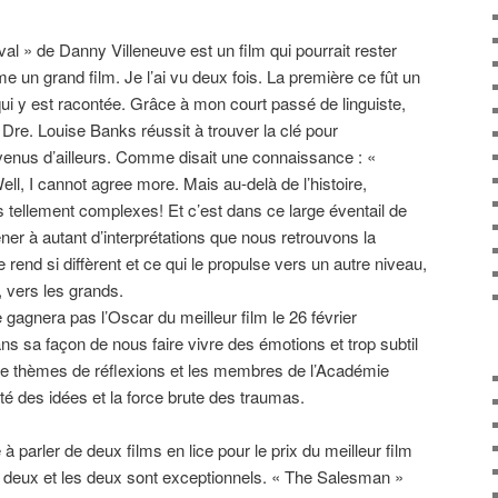
val » de Danny Villeneuve est un film qui pourrait rester
 un grand film. Je l’ai vu deux fois. La première ce fût un
qui y est racontée. Grâce à mon court passé de linguiste,
 Dre. Louise Banks réussit à trouver la clé pour
enus d’ailleurs. Comme disait une connaissance : «
 Well, I cannot agree more. Mais au-delà de l’histoire,
s tellement complexes! Et c’est dans ce large éventail de
r à autant d’interprétations que nous retrouvons la
le rend si diffèrent et ce qui le propulse vers un autre niveau,
 vers les grands.
e gagnera pas l’Oscar du meilleur film le 26 février
ans sa façon de nous faire vivre des émotions et trop subtil
e thèmes de réflexions et les membres de l’Académie
ité des idées et la force brute des traumas.
à parler de deux films en lice pour le prix du meilleur film
u deux et les deux sont exceptionnels. « The Salesman »