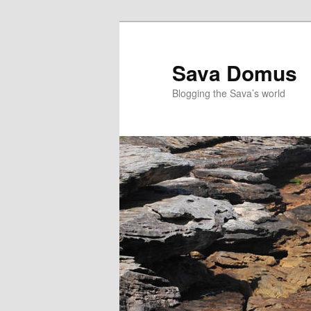
Skip
Skip
to
to
primary
secondary
Sava Domus
content
content
Blogging the Sava’s world