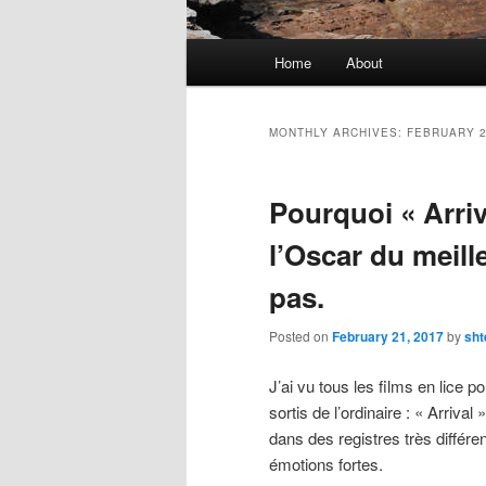
Main
Home
About
menu
MONTHLY ARCHIVES:
FEBRUARY 
Pourquoi « Arriv
l’Oscar du meill
pas.
Posted on
February 21, 2017
by
sht
J’ai vu tous les films en lice p
sortis de l’ordinaire : « Arriva
dans des registres très différen
émotions fortes.