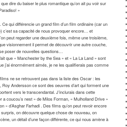
 que dire du baiser le plus romantique qu’on ait pu voir sur
Paradiso! »
 Ce qui différencie un grand film d’un film ordinaire (car un
ire) c’est sa capacité de nous provoquer encore… et
’on peut regarder une deuxième fois, même une troisième,
que visionnement il permet de découvrir une autre couche,
e se poser de nouvelles questions…
 fait que « Manchester by the Sea » et « La La Land » sont
que j’ai énormément aimés, je ne les qualifierais pas comme
ilms ne se retrouvent pas dans la liste des Oscar : les
 Roy Andersson ce sont des oeuvres d’art qui forment une
portent vers le transcendantal. J’inclurais dans cette
er a coucou’s nest » de Milos Forman, « Mulholland Drive »
on » d’Asghar Farhadi . Des films qu’on peut revoir encore
st surpris, on découvre quelque chose de nouveau, on
scène, un détail d’une façon différente, ce qui nous amène à