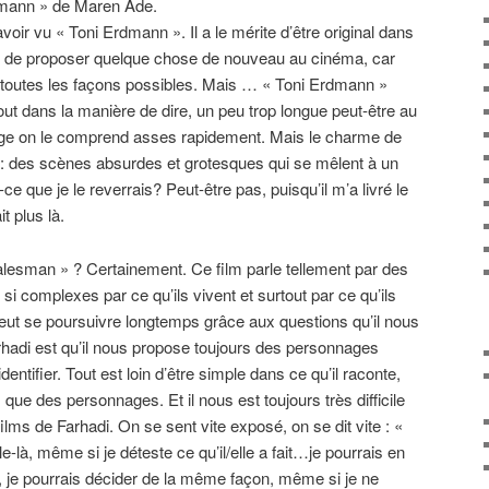
dmann » de Maren Ade.
oir vu « Toni Erdmann ». Il a le mérite d’être original dans
cile de proposer quelque chose de nouveau au cinéma, car
de toutes les façons possibles. Mais … « Toni Erdmann »
out dans la manière de dire, un peu trop longue peut-être au
age on le comprend asses rapidement. Mais le charme de
e : des scènes absurdes et grotesques qui se mêlent à un
ce que je le reverrais? Peut-être pas, puisqu’il m’a livré le
t plus là.
alesman » ? Certainement. Ce film parle tellement par des
si complexes par ce qu’ils vivent et surtout par ce qu’ils
peut se poursuivre longtemps grâce aux questions qu’il nous
arhadi est qu’il nous propose toujours des personnages
ntifier. Tout est loin d’être simple dans ce qu’il raconte,
 que des personnages. Et il nous est toujours très difficile
films de Farhadi. On se sent vite exposé, on se dit vite : «
lle-là, même si je déteste ce qu’il/elle a fait…je pourrais en
, je pourrais décider de la même façon, même si je ne