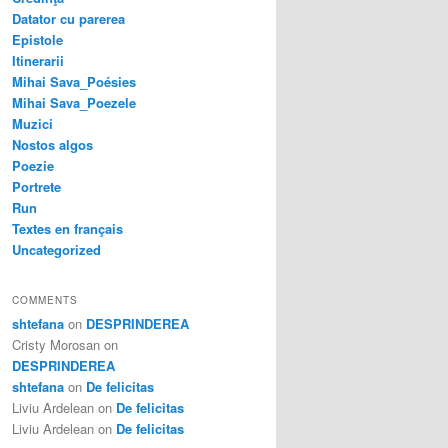
Datator cu parerea
Epistole
Itinerarii
Mihai Sava_Poésies
Mihai Sava_Poezele
Muzici
Nostos algos
Poezie
Portrete
Run
Textes en français
Uncategorized
COMMENTS
shtefana
on
DESPRINDEREA
Cristy Morosan
on
DESPRINDEREA
shtefana
on
De felicitas
Liviu Ardelean
on
De felicitas
Liviu Ardelean
on
De felicitas