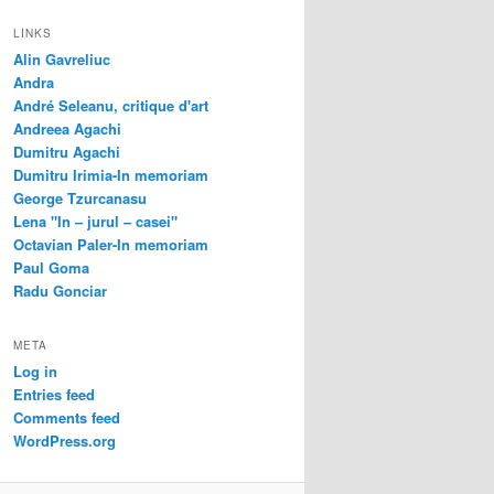
LINKS
Alin Gavreliuc
Andra
André Seleanu, critique d'art
Andreea Agachi
Dumitru Agachi
Dumitru Irimia-In memoriam
George Tzurcanasu
Lena "In – jurul – casei"
Octavian Paler-In memoriam
Paul Goma
Radu Gonciar
META
Log in
Entries feed
Comments feed
WordPress.org