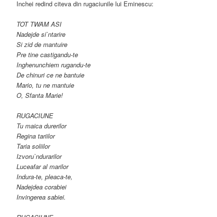
Inchei redind citeva din rugaciunile lui Eminescu:
TOT TWAM ASI
Nadejde si`ntarire
Si zid de mantuire
Pre tine castigandu-te
Inghenunchiem rugandu-te
De chinuri ce ne bantuie
Mario, tu ne mantuie
O, Sfanta Marie!
RUGACIUNE
Tu maica durerilor
Regina tariilor
Taria soliilor
Izvoru`ndurarilor
Luceafar al marilor
Indura-te, pleaca-te,
Nadejdea corabiei
Invingerea sabiei.