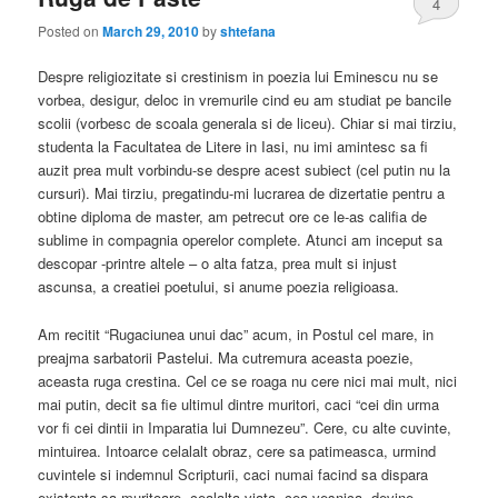
4
Posted on
March 29, 2010
by
shtefana
Despre religiozitate si crestinism in poezia lui Eminescu nu se
vorbea, desigur, deloc in vremurile cind eu am studiat pe bancile
scolii (vorbesc de scoala generala si de liceu). Chiar si mai tirziu,
studenta la Facultatea de Litere in Iasi, nu imi amintesc sa fi
auzit prea mult vorbindu-se despre acest subiect (cel putin nu la
cursuri). Mai tirziu, pregatindu-mi lucrarea de dizertatie pentru a
obtine diploma de master, am petrecut ore ce le-as califia de
sublime in compagnia operelor complete. Atunci am inceput sa
descopar -printre altele – o alta fatza, prea mult si injust
ascunsa, a creatiei poetului, si anume poezia religioasa.
Am recitit “Rugaciunea unui dac” acum, in Postul cel mare, in
preajma sarbatorii Pastelui. Ma cutremura aceasta poezie,
aceasta ruga crestina. Cel ce se roaga nu cere nici mai mult, nici
mai putin, decit sa fie ultimul dintre muritori, caci “cei din urma
vor fi cei dintii in Imparatia lui Dumnezeu”. Cere, cu alte cuvinte,
mintuirea. Intoarce celalalt obraz, cere sa patimeasca, urmind
cuvintele si indemnul Scripturii, caci numai facind sa dispara
existenta sa muritoare, cealalta viata, cea vesnica, devine