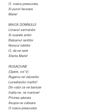
O, maica preacurata,
Si pururi fecioara
Marie!
MAICA DOMNULUI
Limanul sarmanilor
Si soarele anilor
Balsamul ranitilor
Norocul iubitilor
O, da-ne tarie
Sfanta Marie!
RUGACIUNE
(Opere, vol V)
Rugamu-ne`ndurarilor
Luceafarului marilor!
Din valul ce ne bantuie
Inalta-ne, ne mantuie!
Privirea adorata
Asupra-ne coboara
O maica preacurata