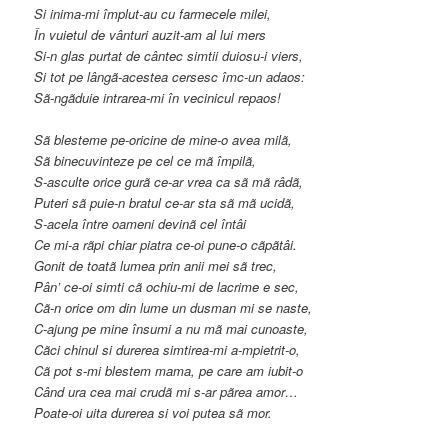
Si inima-mi împlut-au cu farmecele milei,
În vuietul de vânturi auzit-am al lui mers
Si-n glas purtat de cântec simtii duiosu-i viers,
Si tot pe lângã-acestea cersesc îmc-un adaos:
Sã-ngãduie intrarea-mi în vecinicul repaos!
Sã blesteme pe-oricine de mine-o avea milã,
Sã binecuvinteze pe cel ce mã împilã,
S-asculte orice gurã ce-ar vrea ca sã mã râdã,
Puteri sã puie-n bratul ce-ar sta sã mã ucidã,
S-acela între oameni devinã cel întâi
Ce mi-a rãpi chiar piatra ce-oi pune-o cãpãtâi.
Gonit de toatã lumea prin anii mei sã trec,
Pân’ ce-oi simti cã ochiu-mi de lacrime e sec,
Cã-n orice om din lume un dusman mi se naste,
C-ajung pe mine însumi a nu mã mai cunoaste,
Cãci chinul si durerea simtirea-mi a-mpietrit-o,
Cã pot s-mi blestem mama, pe care am iubit-o
Când ura cea mai crudã mi s-ar pãrea amor…
Poate-oi uita durerea si voi putea sã mor.