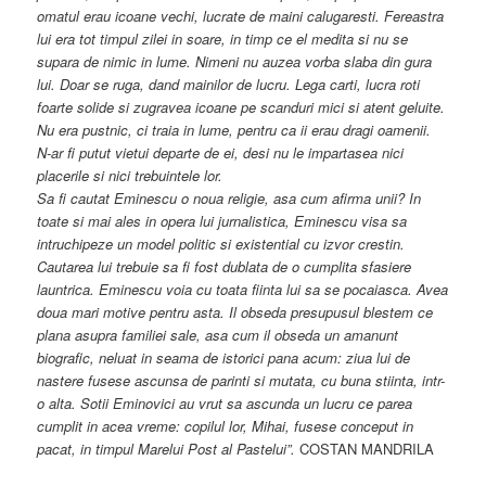
omatul erau icoane vechi, lucrate de maini calugaresti. Fereastra
lui era tot timpul zilei in soare, in timp ce el medita si nu se
supara de nimic in lume. Nimeni nu auzea vorba slaba din gura
lui. Doar se ruga, dand mainilor de lucru. Lega carti, lucra roti
foarte solide si zugravea icoane pe scanduri mici si atent geluite.
Nu era pustnic, ci traia in lume, pentru ca ii erau dragi oamenii.
N-ar fi putut vietui departe de ei, desi nu le impartasea nici
placerile si nici trebuintele lor.
Sa fi cautat Eminescu o noua religie, asa cum afirma unii? In
toate si mai ales in opera lui jurnalistica, Eminescu visa sa
intruchipeze un model politic si existential cu izvor crestin.
Cautarea lui trebuie sa fi fost dublata de o cumplita sfasiere
launtrica. Eminescu voia cu toata fiinta lui sa se pocaiasca. Avea
doua mari motive pentru asta. Il obseda presupusul blestem ce
plana asupra familiei sale, asa cum il obseda un amanunt
biografic, neluat in seama de istorici pana acum: ziua lui de
nastere fusese ascunsa de parinti si mutata, cu buna stiinta, intr-
o alta. Sotii Eminovici au vrut sa ascunda un lucru ce parea
cumplit in acea vreme: copilul lor, Mihai, fusese conceput in
pacat, in timpul Marelui Post al Pastelui”.
COSTAN MANDRILA