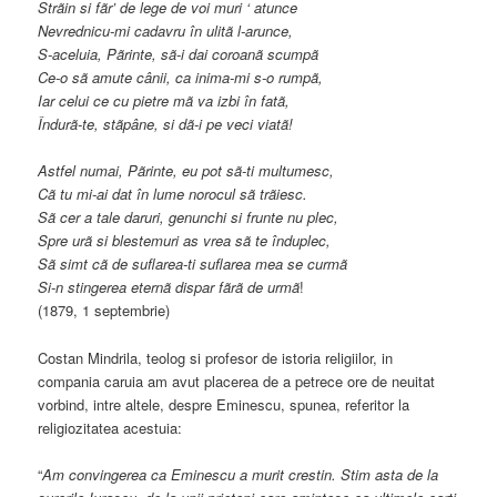
Strãin si fãr’ de lege de voi muri ‘ atunce
Nevrednicu-mi cadavru în ulitã l-arunce,
S-aceluia, Pãrinte, sã-i dai coroanã scumpã
Ce-o sã amute cânii, ca inima-mi s-o rumpã,
Iar celui ce cu pietre mã va izbi în fatã,
Îndurã-te, stãpâne, si dã-i pe veci viatã!
Astfel numai, Pãrinte, eu pot sã-ti multumesc,
Cã tu mi-ai dat în lume norocul sã trãiesc.
Sã cer a tale daruri, genunchi si frunte nu plec,
Spre urã si blestemuri as vrea sã te înduplec,
Sã simt cã de suflarea-ti suflarea mea se curmã
Si-n stingerea eternã dispar fãrã de urmã
!
(1879, 1 septembrie)
Costan Mindrila, teolog si profesor de istoria religiilor, in
compania caruia am avut placerea de a petrece ore de neuitat
vorbind, intre altele, despre Eminescu, spunea, referitor la
religiozitatea acestuia:
“
Am convingerea ca Eminescu a murit crestin. Stim asta de la