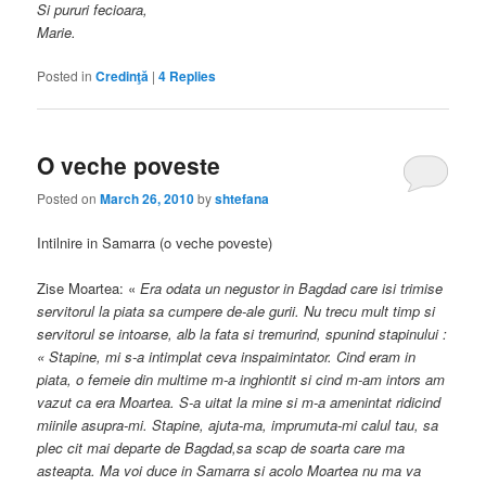
Si pururi fecioara,
Marie.
Posted in
Credinţă
|
4
Replies
O veche poveste
Posted on
March 26, 2010
by
shtefana
Intilnire in Samarra (o veche poveste)
Zise Moartea: «
Era odata un negustor in Bagdad care isi trimise
servitorul la piata sa cumpere de-ale gurii. Nu trecu mult timp si
servitorul se intoarse, alb la fata si tremurind, spunind stapinului :
« Stapine, mi s-a intimplat ceva inspaimintator. Cind eram in
piata, o femeie din multime m-a inghiontit si cind m-am intors am
vazut ca era Moartea. S-a uitat la mine si m-a amenintat ridicind
miinile asupra-mi. Stapine, ajuta-ma, imprumuta-mi calul tau, sa
plec cit mai departe de Bagdad,sa scap de soarta care ma
asteapta. Ma voi duce in Samarra si acolo Moartea nu ma va