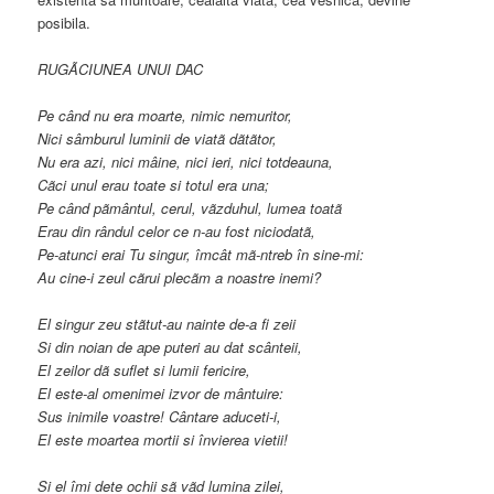
posibila.
RUGÃCIUNEA UNUI DAC
Pe când nu era moarte, nimic nemuritor,
Nici sâmburul luminii de viatã dãtãtor,
Nu era azi, nici mâine, nici ieri, nici totdeauna,
Cãci unul erau toate si totul era una;
Pe când pãmântul, cerul, vãzduhul, lumea toatã
Erau din rândul celor ce n-au fost niciodatã,
Pe-atunci erai Tu singur, îmcât mã-ntreb în sine-mi:
Au cine-i zeul cãrui plecãm a noastre inemi?
El singur zeu stãtut-au nainte de-a fi zeii
Si din noian de ape puteri au dat scânteii,
El zeilor dã suflet si lumii fericire,
El este-al omenimei izvor de mântuire:
Sus inimile voastre! Cântare aduceti-i,
El este moartea mortii si învierea vietii!
Si el îmi dete ochii sã vãd lumina zilei,