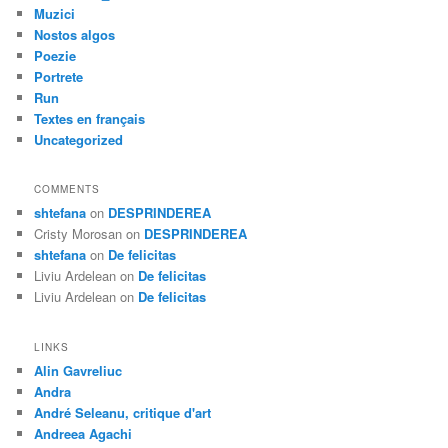
Muzici
Nostos algos
Poezie
Portrete
Run
Textes en français
Uncategorized
COMMENTS
shtefana
on
DESPRINDEREA
Cristy Morosan
on
DESPRINDEREA
shtefana
on
De felicitas
Liviu Ardelean
on
De felicitas
Liviu Ardelean
on
De felicitas
LINKS
Alin Gavreliuc
Andra
André Seleanu, critique d'art
Andreea Agachi