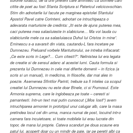
surorile Iurascu, de la unii prieteni care amintesc ca ultimele carti
citite de poet au fost Sfanta Scriptura si Patericul velcicovschian.
Stim din adnotarile lui facute pe marginea epistolei Sfantului
Apostol Pavel catre Corinteni, adnotari ce intruchipeaza o
adevarata marturisire de credinta: „Iti este de ajuns puterea mea,
caci puterea mea salasluieste in slabiciune… Ma voi lauda cu
slabiciunile mele ca sa salasluiasca Duhul lui Cristos in mine”.
Eminescu s-a savarsit din viata, cautandu-L fara incetare pe
Dumnezeu. Preluand vorbele Mantuitorului, se intreba inflacarat:
„Ce este scris in Lege?… Cum citesti?”. Nelinistea lui era legata
de creatie si de sensul adanc al acestei lumi. Cauta formula si
prezenta lui Dumnezeu in cele mai diferite domenii – in fizica (a
scris si un manual), in medicina, in filosofie, dar mai ales in
poezie. Asemenea Sfintilor Parinti, trebuie sa fi inteles ca scopul
creatiei lui Dumnezeu nu este doar Binele, ci si Frumosul. Este
Armonia suprema, care le inglobeaza pe toate – ceresti si
pamantesti. Intr-un text mai putin cunoscut („Mos Iosif”) avem
intruchiparea armoniei in prototipul unui calugar alb, care la masa
pretindea locul cel din urma, manca numai de post, locuind intr-o
camera fara incuietoare, si toate mobilele lui erau lucrate din
topor, de mana lui proprie. Cateva scanduri pe doua scaune era
patul lui, acoperit doar cu un mindir de paie, iar pe peretii albi ca