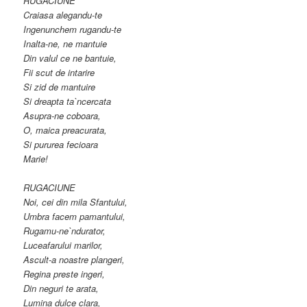
RUGACIUNE
Craiasa alegandu-te
Ingenunchem rugandu-te
Inalta-ne, ne mantuie
Din valul ce ne bantuie,
Fii scut de intarire
Si zid de mantuire
Si dreapta ta`ncercata
Asupra-ne coboara,
O, maica preacurata,
Si pururea fecioara
Marie!
RUGACIUNE
Noi, cei din mila Sfantului,
Umbra facem pamantului,
Rugamu-ne`ndurator,
Luceafarului marilor,
Ascult-a noastre plangeri,
Regina preste ingeri,
Din neguri te arata,
Lumina dulce clara,