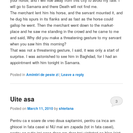
your horse, and I will ride away from this city to avoid my fate. I
will go to Samarra and there Death will not find me.
The merchant lent him his horse, and the servant mounted it, and
he dug his spurs in its flanks and as fast as the horse could
gallop he went. Then the merchant went down to the market-
place and he saw me standing in the crowd and he came to me
and said, Why did you make a threatening gesture to my servant
when you saw him this morning?
That was not a threatening gesture, I said, it was only a start of
surprise. I was astonished to see him in Baghdad, for I had an
appointment with him tonight in Samarra.
Posted in
Amintiri de peste zi
|
Leave a reply
Uite asa
3
Posted on
March 11, 2010
by
shtefana
Pentru ca e soare de vreo doua saptamini, pentru ca inca am
ghiocei in fata casei si NU mai am zapada (tot in fata casei),
pentru ca putin imi pasa daca am doar trei vizitatori pe blog (sint