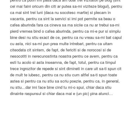
cei mai faini oricum din citi ar putea sa-mi viziteze blogul), pentru
ca mai sint trei luni (daca nu socotesc martie) si plecam in
vacanta, pentru ca sint la servici si imi pot permite sa beau o
cafea aburinda fara ca cineva sa ma siciie ca nu ar trebui sa-mi
pierd vremea bind o cafea aburinda, pentru ca mi-e pur si simplu
bine desi nu stiu exact de ce, pentru ca nu vreau sa-mi bat capul
cu asta, nici sa-mi pun prea multe intrebari, pentru ca uitam
citeodata cit sintem, de fapt, de fericiti si de norocosi si de
nesocotiti in nerecunostinta noastra pentru ce avem, pentru ca
esti tu acolo si asta inseamna, de fapt, totul, pentru ca timpul
trece ingrozitor de repede si sint dimineti in care uit sa-ti spun cit
de mult te iubesc, pentru ca nu stiu cum altfel sa-ti spun toate
astea si pentru ca nu stiu sa scriu poezie, pentru ca, in general,
nu stiu…dar imi face bine cind tu mi-o spui, chiar daca stiu
dinainte raspunsul si chiar daca mai e (un pic) pina atunci…