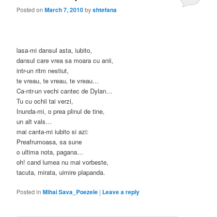
Posted on
March 7, 2010
by
shtefana
lasa-mi dansul asta, iubito,
dansul care vrea sa moara cu anii,
intr-un ritm nestiut,
te vreau, te vreau, te vreau…
Ca-ntr-un vechi cantec de Dylan…
Tu cu ochii tai verzi,
Inunda-mi, o prea plinul de tine,
un alt vals…
mai canta-mi iubito si azi:
Preafrumoasa, sa sune
o ultima nota, pagana…
oh! cand lumea nu mai vorbeste,
tacuta, mirata, uimire plapanda.
Posted in
Mihai Sava_Poezele
|
Leave a reply