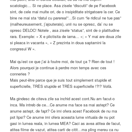
scatologic… Si ne place. Asa zisele “discutii” de pe Facebook
sint, de cele mai multe ori, de o insipiditate strigatoare la cer. Ce
bine ne mai sta “datul cu parerea!”…Si cum “le ridicul ne tue pas”
(malheureusement, j’ajouterais), unii nu se opresc, da’ nu se
opresc DELOC! Notele , asa zisele “status”, sint de o platitudine
rara. Exemple: « X e plictisita de iarna… »; « Y mai are doua zile
si pleaca in vacanta », « Z prezinta in doua saptamini la
congresul W ».
Mai qu’est ce que j’ai à foutre moi, de tout ça ? Rien de tout !
Alors pourquoi je continue à perdre mon temps avec ces
conneries ?
Mais peut-être parce que je suis tout simplement stupide et
superficielle, TRÈS stupide et TRÈS superficielle !?!? Voilà.
Ma gindesc de citeva zile sa inchid acest cont.Nu am facut-o
inca. Ma intreb de ce…Ce anume ma face sa mai astept? Ce
anume astept, de fapt? Ce imi ofera acest Facebook de nu ma
pot lipsi? Ce anume imi ofera aceasta lume virtuala de nu pot
gasi in lumea reala, in lumea MEA? Caci as avea atitea de facut,
atitea filme de vazut, atitea carti de citit…ma pling mereu ca nu