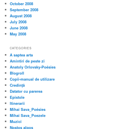
October 2008
September 2008
August 2008
July 2008
June 2008
May 2008
CATEGORIES
A saptea arta
Amintiri de peste zi
Anatoly Orlovsky-Poésies
Blogroll
Copii-manual de utilizare
Credinţă
Datator cu parerea
Epistole
Itinerarii
Mihai Sava_Poésies
Mihai Sava_Poezele
Muzici
Nostos algos