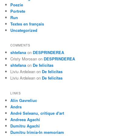
Poezie
Portrete
Run
Textes en français
Uncategorized
COMMENTS
shtefana
on
DESPRINDEREA
Cristy Morosan
on
DESPRINDEREA
shtefana
on
De felicitas
Liviu Ardelean
on
De felicitas
Liviu Ardelean
on
De felicitas
LINKS
Alin Gavreliuc
Andra
André Seleanu, critique d'art
Andreea Agachi
Dumitru Agachi
Dumitru Irimia-In memoriam