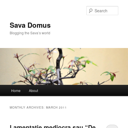
Skip
Skip
to
to
Sear
primary
secondary
content
content
Sava Domus
Blogging the Sava’s world
Main
Home
About
menu
MONTHLY ARCHIVES:
MARCH 2011
Lamentatie mediocra sau “De