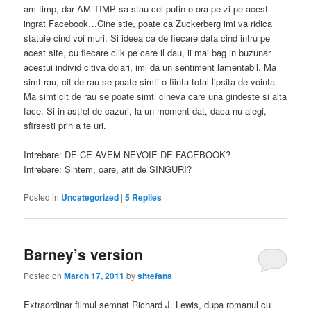
am timp, dar AM TIMP sa stau cel putin o ora pe zi pe acest
ingrat Facebook…Cine stie, poate ca Zuckerberg imi va ridica
statuie cind voi muri. Si ideea ca de fiecare data cind intru pe
acest site, cu fiecare clik pe care il dau, ii mai bag in buzunar
acestui individ citiva dolari, imi da un sentiment lamentabil. Ma
simt rau, cit de rau se poate simti o fiinta total lipsita de vointa.
Ma simt cit de rau se poate simti cineva care una gindeste si alta
face. Si in astfel de cazuri, la un moment dat, daca nu alegi,
sfirsesti prin a te uri.
Intrebare: DE CE AVEM NEVOIE DE FACEBOOK?
Intrebare: Sintem, oare, atit de SINGURI?
Posted in
Uncategorized
|
5
Replies
Barney’s version
Posted on
March 17, 2011
by
shtefana
Extraordinar filmul semnat Richard J. Lewis, dupa romanul cu