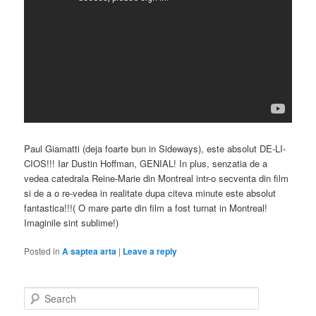
Paul Giamatti (deja foarte bun in Sideways), este absolut DE-LI-
CIOS!!! Iar Dustin Hoffman, GENIAL! In plus, senzatia de a
vedea catedrala Reine-Marie din Montreal intr-o secventa din film
si de a o re-vedea in realitate dupa citeva minute este absolut
fantastica!!!( O mare parte din film a fost turnat in Montreal!
Imaginile sint sublime!)
Posted in
A saptea arta
|
Leave a reply
S
e