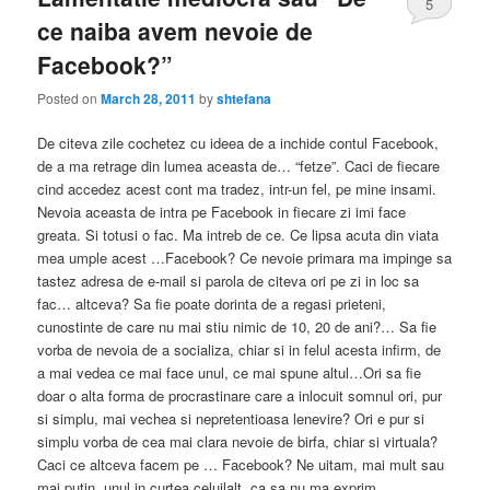
5
ce naiba avem nevoie de
Facebook?”
Posted on
March 28, 2011
by
shtefana
De citeva zile cochetez cu ideea de a inchide contul Facebook,
de a ma retrage din lumea aceasta de… “fetze”. Caci de fiecare
cind accedez acest cont ma tradez, intr-un fel, pe mine insami.
Nevoia aceasta de intra pe Facebook in fiecare zi imi face
greata. Si totusi o fac. Ma intreb de ce. Ce lipsa acuta din viata
mea umple acest …Facebook? Ce nevoie primara ma impinge sa
tastez adresa de e-mail si parola de citeva ori pe zi in loc sa
fac… altceva? Sa fie poate dorinta de a regasi prieteni,
cunostinte de care nu mai stiu nimic de 10, 20 de ani?… Sa fie
vorba de nevoia de a socializa, chiar si in felul acesta infirm, de
a mai vedea ce mai face unul, ce mai spune altul…Ori sa fie
doar o alta forma de procrastinare care a inlocuit somnul ori, pur
si simplu, mai vechea si nepretentioasa lenevire? Ori e pur si
simplu vorba de cea mai clara nevoie de birfa, chiar si virtuala?
Caci ce altceva facem pe … Facebook? Ne uitam, mai mult sau
mai putin, unul in curtea celuilalt, ca sa nu ma exprim