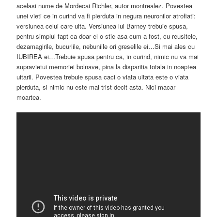
acelasi nume de Mordecai Richler, autor montrealez. Povestea
unei vieti ce in curind va fi pierduta in negura neuronilor atrofiati:
versiunea celui care uita. Versiunea lui Barney trebuie spusa,
pentru simplul fapt ca doar el o stie asa cum a fost, cu reusitele,
dezamagirile, bucuriile, nebuniile ori greselile ei…Si mai ales cu
IUBIREA ei…Trebuie spusa pentru ca, in curind, nimic nu va mai
supravietui memoriei bolnave, pina la disparitia totala in noaptea
uitarii. Povestea trebuie spusa caci o viata uitata este o viata
pierduta, si nimic nu este mai trist decit asta. Nici macar
moartea.