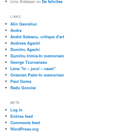
Liviu Ardelean
on
De felicitas
LINKS
Alin Gavreliuc
Andra
André Seleanu, critique d'art
Andreea Agachi
Dumitru Agachi
Dumitru Irimia-In memoriam
George Tzurcanasu
Lena "In – jurul – casei"
Octavian Paler-In memoriam
Paul Goma
Radu Gonciar
META
Log in
Entries feed
Comments feed
WordPress.org