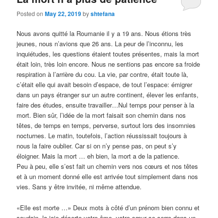
Posted on
May 22, 2019
by
shtefana
Nous avons quitté la Roumanie il y a 19 ans. Nous étions très
jeunes, nous n’avions que 26 ans. La peur de l’inconnu, les
inquiétudes, les questions étaient toutes présentes, mais la mort
était loin, très loin encore. Nous ne sentions pas encore sa froide
respiration à l’arrière du cou. La vie, par contre, était toute là,
c’était elle qui avait besoin d’espace, de tout l’espace: émigrer
dans un pays étranger sur un autre continent, élever les enfants,
faire des études, ensuite travailler…Nul temps pour penser à la
mort. Bien sûr, l’idée de la mort faisait son chemin dans nos
têtes, de temps en temps, perverse, surtout lors des insomnies
nocturnes. Le matin, toutefois, l’action réussissait toujours à
nous la faire oublier. Car si on n’y pense pas, on peut s’y
éloigner. Mais la mort … eh bien, la mort a de la patience.
Peu à peu, elle s’est fait un chemin vers nos cœurs et nos têtes
et à un moment donné elle est arrivée tout simplement dans nos
vies. Sans y être invitée, ni même attendue.
«Elle est morte …» Deux mots à côté d’un prénom bien connu et
soudain, la joie déserte votre âme, votre cœur se serre dans un