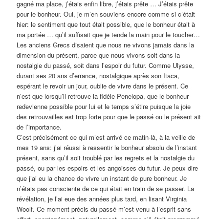
gagné ma place, j’étais enfin libre, j’étais prête … J’étais prête
pour le bonheur. Oui, je m’en souviens encore comme si c’était
hier: le sentiment que tout était possible, que le bonheur était à
ma portée … qu’il suffisait que je tende la main pour le toucher…
Les anciens Grecs disaient que nous ne vivons jamais dans la
dimension du présent, parce que nous vivons soit dans la
nostalgie du passé, soit dans l’espoir du futur. Comme Ulysse,
durant ses 20 ans d’errance, nostalgique après son Itaca,
espérant le revoir un jour, oublie de vivre dans le présent. Ce
n’est que lorsqu’il retrouve la fidéle Penelopa, que le bonheur
redevienne possible pour lui et le temps s’étire puisque la joie
des retrouvailles est trop forte pour que le passé ou le présent ait
de l’importance.
C’est précisément ce qui m’est arrivé ce matin-là, à la veille de
mes 19 ans: j’ai réussi à ressentir le bonheur absolu de l’instant
présent, sans qu’il soit troublé par les regrets et la nostalgie du
passé, ou par les espoirs et les angoisses du futur. Je peux dire
que j’ai eu la chance de vivre un instant de pure bonheur. Je
n’étais pas consciente de ce qui était en train de se passer. La
révélation, je l’ai eue des années plus tard, en lisant Virginia
Woolf. Ce moment précis du passé m’est venu à l’esprit sans