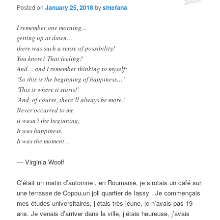
Posted on
January 25, 2018
by
shtefana
I remember one morning…
getting up at dawn…
there was such a sense of possibility!
You know? That feeling?
And… and I remember thinking to myself:
‘So this is the beginning of happiness…’
‘This is where it starts!’
‘And, of course, there’ll always be more.’
Never occurred to me
it wasn’t the beginning,
It was happiness.
It was the moment…
― Virginia Woolf
C’était un matin d’automne , en Roumanie, je sirotais un café sur
une terrasse de Copou,un joli quartier de Iassy . Je commençais
mes études universitaires, j’étais très jeune, je n’avais pas 19
ans. Je venais d’arriver dans la ville, j’étais heureuse, j’avais