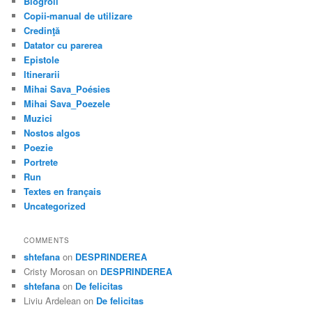
Blogroll
Copii-manual de utilizare
Credinţă
Datator cu parerea
Epistole
Itinerarii
Mihai Sava_Poésies
Mihai Sava_Poezele
Muzici
Nostos algos
Poezie
Portrete
Run
Textes en français
Uncategorized
COMMENTS
shtefana
on
DESPRINDEREA
Cristy Morosan
on
DESPRINDEREA
shtefana
on
De felicitas
Liviu Ardelean
on
De felicitas