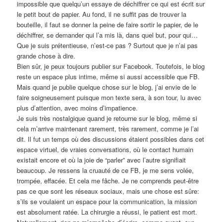
impossible que quelqu’un essaye de déchiffrer ce qui est écrit sur
le petit bout de papier. Au fond, il ne suffit pas de trouver la
bouteille, il faut se donner la peine de faire sortir le papier, de le
déchiffrer, se demander qui l’a mis là, dans quel but, pour qui…
Que je suis prétentieuse, n’est-ce pas ? Surtout que je n’ai pas
grande chose à dire.
Bien sûr, je peux toujours publier sur Facebook. Toutefois, le blog
reste un espace plus intime, même si aussi accessible que FB.
Mais quand je publie quelque chose sur le blog, j’ai envie de le
faire soigneusement puisque mon texte sera, à son tour, lu avec
plus d’attention, avec moins d’impatience.
Je suis très nostalgique quand je retourne sur le blog, même si
cela m’arrive maintenant rarement, très rarement, comme je l’ai
dit. Il fut un temps où des discussions étaient possibles dans cet
espace virtuel, de vraies conversations, où le contact humain
existait encore et où la joie de “parler” avec l’autre signifiait
beaucoup. Je ressens la cruauté de ce FB, je me sens volée,
trompée, effacée. Et cela me fâche. Je ne comprends peut-être
pas ce que sont les réseaux sociaux, mais une chose est sûre:
s’ils se voulaient un espace pour la communication, la mission
est absolument ratée. La chirurgie a réussi, le patient est mort.