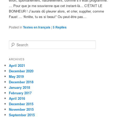
effort, spontanément, naturellement, comme s’il était programmé.
… Pour que je me souvienne que cet instant-là… C’ÉTAIT LE
BONHEUR ! J’aurais dû pleurer alors, et crier, supplier, comme
Faust … “Arrête, tu es si beau!” Ou peut-être pas…
Posted in
Textes en français
|
5
Replies
S
e
a
r
ARCHIVES
c
April 2021
h
December 2020
May 2019
December 2018
January 2018
February 2017
April 2016
December 2015
November 2015
September 2015