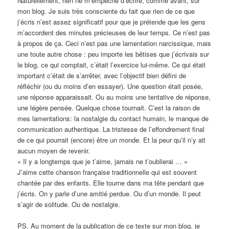
Naturellement, rien ne m’empêche d’écrire, comme avant, sur
mon blog. Je suis très consciente du fait que rien de ce que
j’écris n’est assez significatif pour que je prétende que les gens
m’accordent des minutes précieuses de leur temps. Ce n’est pas
à propos de ça. Ceci n’est pas une lamentation narcissique, mais
une toute autre chose : peu importe les bêtises que j’écrivais sur
le blog, ce qui comptait, c’était l’exercice lui-même. Ce qui était
important c’était de s’arrêter, avec l’objectif bien défini de
réfléchir (ou du moins d’en essayer). Une question était posée,
une réponse apparaissait. Ou au moins une tentative de réponse,
une légère pensée. Quelque chose tournait. C’est la raison de
mes lamentations: la nostalgie du contact humain, le manque de
communication authentique. La tristesse de l’effondrement final
de ce qui pourrait (encore) être un monde. Et la peur qu’il n’y ait
aucun moyen de revenir.
« Il y a longtemps que je t’aime, jamais ne t’oublierai … »
J’aime cette chanson française traditionnelle qui est souvent
chantée par des enfants. Elle tourne dans ma tête pendant que
j’écris. On y parle d’une amitié perdue. Ou d’un monde. Il peut
s’agir de solitude. Ou de nostalgie.
PS. Au moment de la publication de ce texte sur mon blog, je