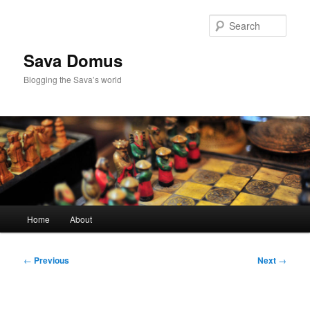
Skip
to
Sear
primary
content
Sava Domus
Blogging the Sava’s world
Main
Home
About
menu
Post
←
Previous
Next
→
navigation