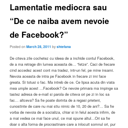
Lamentatie mediocra sau
“De ce naiba avem nevoie
de Facebook?”
Posted on
March 28, 2011
by
shtefana
De citeva zile cochetez cu ideea de a inchide contul Facebook,
de a ma retrage din lumea aceasta de… “fetze”. Caci de fiecare
cind accedez acest cont ma tradez, intr-un fel, pe mine insami.
Nevoia aceasta de intra pe Facebook in fiecare zi imi face
greata. Si totusi o fac. Ma intreb de ce. Ce lipsa acuta din viata
mea umple acest …Facebook? Ce nevoie primara ma impinge sa
tastez adresa de e-mail si parola de citeva ori pe zi in loc sa
fac… altceva? Sa fie poate dorinta de a regasi prieteni,
cunostinte de care nu mai stiu nimic de 10, 20 de ani?… Sa fie
vorba de nevoia de a socializa, chiar si in felul acesta infirm, de
a mai vedea ce mai face unul, ce mai spune altul…Ori sa fie
doar o alta forma de procrastinare care a inlocuit somnul ori, pur