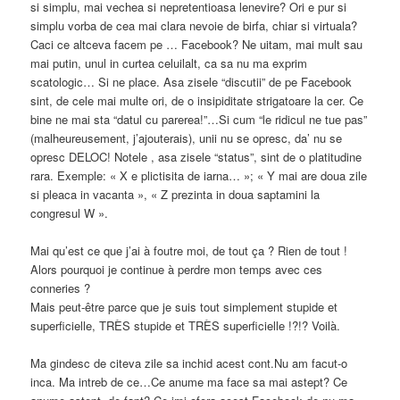
si simplu, mai vechea si nepretentioasa lenevire? Ori e pur si
simplu vorba de cea mai clara nevoie de birfa, chiar si virtuala?
Caci ce altceva facem pe … Facebook? Ne uitam, mai mult sau
mai putin, unul in curtea celuilalt, ca sa nu ma exprim
scatologic… Si ne place. Asa zisele “discutii” de pe Facebook
sint, de cele mai multe ori, de o insipiditate strigatoare la cer. Ce
bine ne mai sta “datul cu parerea!”…Si cum “le ridicul ne tue pas”
(malheureusement, j’ajouterais), unii nu se opresc, da’ nu se
opresc DELOC! Notele , asa zisele “status”, sint de o platitudine
rara. Exemple: « X e plictisita de iarna… »; « Y mai are doua zile
si pleaca in vacanta », « Z prezinta in doua saptamini la
congresul W ».
Mai qu’est ce que j’ai à foutre moi, de tout ça ? Rien de tout !
Alors pourquoi je continue à perdre mon temps avec ces
conneries ?
Mais peut-être parce que je suis tout simplement stupide et
superficielle, TRÈS stupide et TRÈS superficielle !?!? Voilà.
Ma gindesc de citeva zile sa inchid acest cont.Nu am facut-o
inca. Ma intreb de ce…Ce anume ma face sa mai astept? Ce