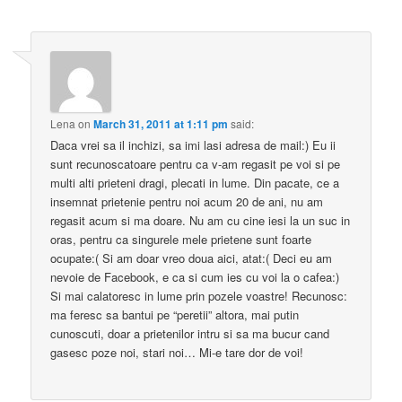
Lena
on
March 31, 2011 at 1:11 pm
said:
Daca vrei sa il inchizi, sa imi lasi adresa de mail:) Eu ii
sunt recunoscatoare pentru ca v-am regasit pe voi si pe
multi alti prieteni dragi, plecati in lume. Din pacate, ce a
insemnat prietenie pentru noi acum 20 de ani, nu am
regasit acum si ma doare. Nu am cu cine iesi la un suc in
oras, pentru ca singurele mele prietene sunt foarte
ocupate:( Si am doar vreo doua aici, atat:( Deci eu am
nevoie de Facebook, e ca si cum ies cu voi la o cafea:)
Si mai calatoresc in lume prin pozele voastre! Recunosc:
ma feresc sa bantui pe “peretii” altora, mai putin
cunoscuti, doar a prietenilor intru si sa ma bucur cand
gasesc poze noi, stari noi… Mi-e tare dor de voi!