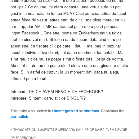
anume astept, de fapt? Ce imi ofera acest Facebook de nu ma
pot lipsi? Ce anume imi ofera aceasta lume virtuala de nu pot
gasi in lumea reala, in lumea MEA? Caci as avea atitea de facut,
atitea filme de vazut, atitea carti de citit…ma pling mereu ca nu
am timp, dar AM TIMP sa stau cel putin o ora pe zi pe acest
ingrat Facebook…Cine stie, poate ca Zuckerberg imi va ridica
statuie cind voi muri. Si ideea ca de fiecare data cind intru pe
acest site, cu fiecare clik pe care il dau, ii mai bag in buzunar
acestui individ citiva dolari, imi da un sentiment lamentabil. Ma
simt rau, cit de rau se poate simti o fiinta total lipsita de vointa.
Ma simt cit de rau se poate simti cineva care una gindeste si alta
face. Si in astfel de cazuri, la un moment dat, daca nu alegi,
sfirsesti prin a te uri.
Intrebare: DE CE AVEM NEVOIE DE FACEBOOK?
Intrebare: Sintem, oare, atit de SINGURI?
This entry was posted in
Uncategorized
by
shtefana
. Bookmark the
permalink
.
5 THOUGHTS ON “
LAMENTATIE MEDIOCRA SAU “DE CE NAIBA AVEM NEVOIE
DE FACEBOOK?”
”